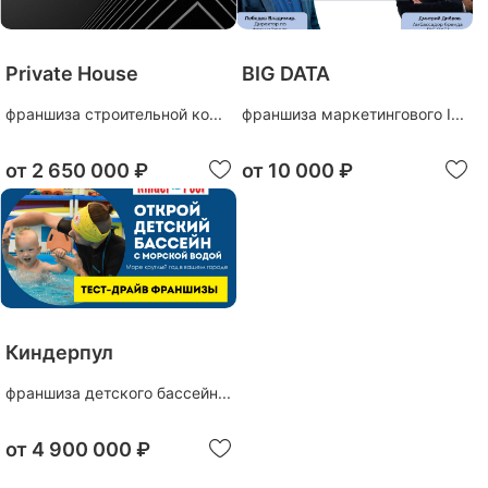
Private House
BIG DATA
франшиза строительной ко...
франшиза маркетингового I...
от
2 650 000 ₽
от
10 000 ₽
Киндерпул
франшиза детского бассейн...
от
4 900 000 ₽