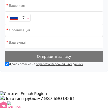
Кавказская кухня
Кондитерские
Кальянные
Корейская косметика
+7
Канцелярские товары
Косметика и
парфюмерия
Картины
Косметология
Кафе и рестораны
Кофе с собой
Квесты
Кофейни
Квизы
Отправить заявку
Кофейня
Кожаные изделия
самообслуживания
Я даю согласие на
обработку персональных данных
Компьютерные клубы
Кредитный брокер
Л
Ломбарды
+7 937 590 00 91