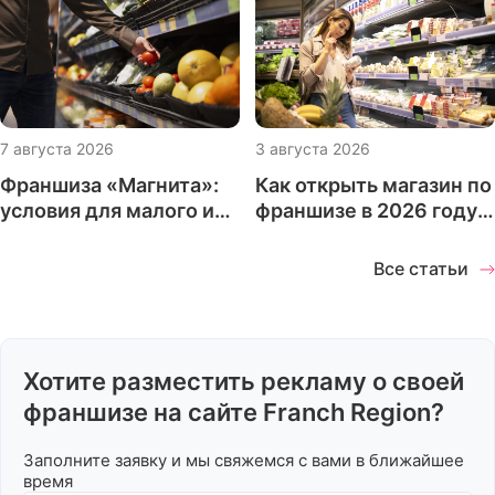
Ж
ЖКХ
Журналы и издания
7 августа 2026
3 августа 2026
Франшиза «Магнита»:
Как открыть магазин по
З
условия для малого и
франшизе в 2026 году:
Зарядные станции
Здоровое питание
среднего бизнеса
что проверить до
запуска проекта
Все статьи
И
Игровые комнаты
Итальянская кухня
Хотите разместить рекламу о своей
Интернет магазины
франшизе на сайте Franch Region?
Заполните заявку и мы свяжемся с вами в ближайшее
К
время