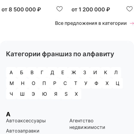
от
8 500 000 ₽
от
1 200 000 ₽
Все предложения в категории
Категории франшиз по алфавиту
А
Б
В
Г
Д
Е
Ж
З
И
К
Л
М
Н
О
П
Р
С
Т
У
Ф
Х
Ц
Ч
Ш
Э
Ю
Я
S
X
А
Автоаксессуары
Агентство
недвижимости
Автозаправки