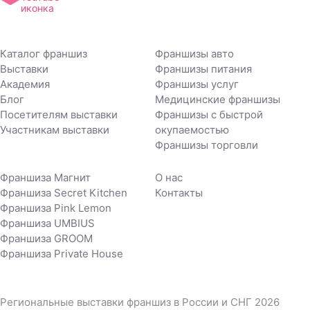
М
Магазин на авито
Мексиканская кухня
Каталог франшиз
Франшизы авто
Магазины крепежа
Ментальная
Выставки
Франшизы питания
арифметика
Академия
Франшизы услуг
Маникюр
Блог
Медицинские франшизы
Микрозаймы, кредиты
Маркетинговые
Посетителям выставки
Франшизы с быстрой
агентства
Мобильные приложения
Участникам выставки
окупаемостью
Франшизы торговли
Массажные салоны
Модельное агентство
Мебель
Мороженое
Франшиза Магнит
О нас
Франшиза Secret Kitchen
Контакты
Медицинские
Мясо
Франшиза Pink Lemon
Медицинский центр
Франшиза UMBIUS
Франшиза GROOM
Франшиза Private House
Н
Наращивание ресниц и
Недвижимость
Региональные выставки франшиз в России и СНГ 2026
волос