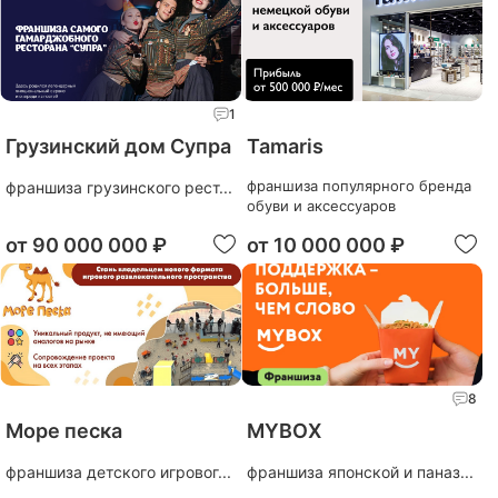
1
Грузинский дом Супра
Tamaris
франшиза популярного бренда
франшиза грузинского рест...
обуви и аксессуаров
от
90 000 000 ₽
от
10 000 000 ₽
8
Море песка
MYBOX
франшиза детского игровог...
франшиза японской и паназ...