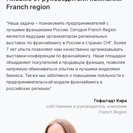
аксессуары
Franch region
Бьюти-коворкинг
“Наша задача – познакомить предпринимателей с
лучшими франшизами России. Сегодня Franch Region
В
является ведущим организатором региональных
Вафли
Визовые центры
выставок по франчайзингу в России и странах СНГ. Более
7 лет опыта позволяют нам качественно организовывать
Веб студии
Винные магазины
выставки-конференции по франчайзингу. Наши площадки
Вебкам студии
Виртуальная
объединяют покупателей и продавцов франшиз, позволяя
реальность
напрямую обмениваться опытом и лучшими моделями
Вегетарианское
бизнеса. Также мы заботимся о повышении лояльности к
питание
Вок
предпринимательской модели франчайзинга в
Вендинг
Вьетнамская кухня
российских регионах”
Гофштадт Кира
собственник и руководитель компании
Г
Franch Region
Гаджеты
Груминг
Грузинская кухня