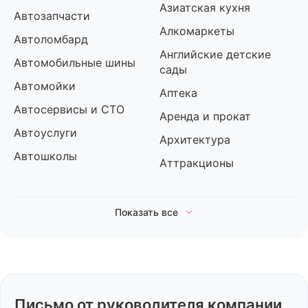
Азиатская кухня
Автозапчасти
Алкомаркеты
Автоломбард
Английские детские
Автомобильные шины
сады
Автомойки
Аптека
Автосервисы и СТО
Аренда и прокат
Автоуслуги
Архитектура
Автошколы
Аттракционы
Показать все
Б
Банкротство
Блинные
Барбершопы
Бургерные
Бары
Бухгалтерские услуги
Письмо от руководителя компании
Бижутерия и
Бытовая химия