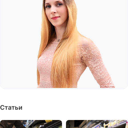
Д
Детейлинг центры
Детские товары
Детская обувь
Детское образование
Детская одежда
Дизайн интерьера
Детские игрушки
Дискаунтеры, магазины
фикс. цен
Детские кафе
Доставка еды
Детские
парикмахерские
Доставка и
грузоперевозка
Детские сады
Другое
Статьи
Е
ЕГЭ и ОГЭ