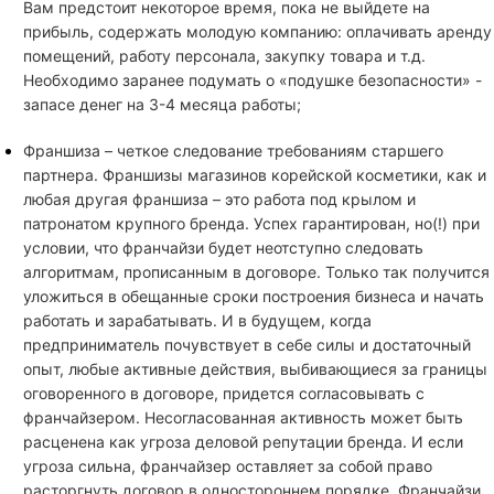
Вам предстоит некоторое время, пока не выйдете на
прибыль, содержать молодую компанию: оплачивать аренду
помещений, работу персонала, закупку товара и т.д.
Необходимо заранее подумать о «подушке безопасности» -
запасе денег на 3-4 месяца работы;
Франшиза – четкое следование требованиям старшего
партнера. Франшизы магазинов корейской косметики, как и
любая другая франшиза – это работа под крылом и
патронатом крупного бренда. Успех гарантирован, но(!) при
условии, что франчайзи будет неотступно следовать
алгоритмам, прописанным в договоре. Только так получится
уложиться в обещанные сроки построения бизнеса и начать
работать и зарабатывать. И в будущем, когда
предприниматель почувствует в себе силы и достаточный
опыт, любые активные действия, выбивающиеся за границы
оговоренного в договоре, придется согласовывать с
франчайзером. Несогласованная активность может быть
расценена как угроза деловой репутации бренда. И если
угроза сильна, франчайзер оставляет за собой право
расторгнуть договор в одностороннем порядке. Франчайзи