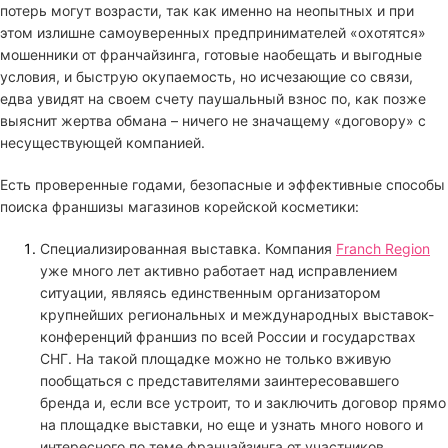
потерь могут возрасти, так как именно на неопытных и при
этом излишне самоуверенных предпринимателей «охотятся»
мошенники от франчайзинга, готовые наобещать и выгодные
условия, и быструю окупаемость, но исчезающие со связи,
едва увидят на своем счету паушальный взнос по, как позже
выяснит жертва обмана – ничего не значащему «договору» с
несуществующей компанией.
Есть проверенные годами, безопасные и эффективные способы
поиска франшизы магазинов корейской косметики:
Специализированная выставка. Компания
Franch Region
уже много лет активно работает над исправлением
ситуации, являясь единственным организатором
крупнейших региональных и международных выставок-
конференций франшиз по всей России и государствах
СНГ. На такой площадке можно не только вживую
пообщаться с представителями заинтересовавшего
бренда и, если все устроит, то и заключить договор прямо
на площадке выставки, но еще и узнать много нового и
интересного по теме франчайзинга от участников