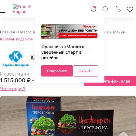
Главная
Каталог франшиз
Франшизы торговли
Журналы и издания
Караван подарков
Франшиза «Магнит» —
уверенный старт в
Караван подарков
ритейле
Подробнее
Скрыть
Инвестиции
1 515 000 ₽ -
1 565 000 ₽
Запросить фин. план
Что входит?