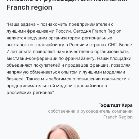
аксессуары
Franch region
Бьюти-коворкинг
“Наша задача – познакомить предпринимателей с
лучшими франшизами России. Сегодня Franch Region
В
является ведущим организатором региональных
Вафли
Визовые центры
выставок по франчайзингу в России и странах СНГ. Более
7 лет опыта позволяют нам качественно организовывать
Веб студии
Винные магазины
выставки-конференции по франчайзингу. Наши площадки
Вебкам студии
Виртуальная
объединяют покупателей и продавцов франшиз, позволяя
реальность
напрямую обмениваться опытом и лучшими моделями
Вегетарианское
бизнеса. Также мы заботимся о повышении лояльности к
питание
Вок
предпринимательской модели франчайзинга в
Вендинг
Вьетнамская кухня
российских регионах”
Гофштадт Кира
собственник и руководитель компании
Г
Franch Region
Гаджеты
Груминг
Грузинская кухня