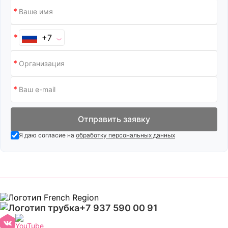
Кавказская кухня
Кондитерские
Кальянные
Корейская косметика
+7
Канцелярские товары
Косметика и
парфюмерия
Картины
Косметология
Кафе и рестораны
Кофе с собой
Квесты
Кофейни
Квизы
Отправить заявку
Кофейня
Кожаные изделия
самообслуживания
Я даю согласие на
обработку персональных данных
Компьютерные клубы
Кредитный брокер
Л
Ломбарды
+7 937 590 00 91