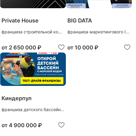
Private House
BIG DATA
франшиза строительной ко...
франшиза маркетингового I...
от
2 650 000 ₽
от
10 000 ₽
Киндерпул
франшиза детского бассейн...
от
4 900 000 ₽