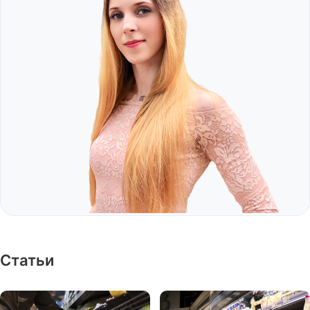
Д
Детейлинг центры
Детские товары
Детская обувь
Детское образование
Детская одежда
Дизайн интерьера
Детские игрушки
Дискаунтеры, магазины
фикс. цен
Детские кафе
Доставка еды
Детские
парикмахерские
Доставка и
грузоперевозка
Детские сады
Другое
Статьи
Е
ЕГЭ и ОГЭ