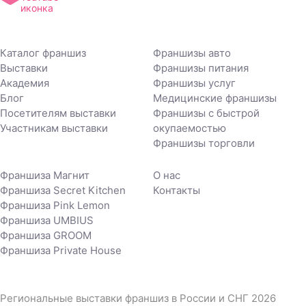
М
Магазин на авито
Мексиканская кухня
Каталог франшиз
Франшизы авто
Магазины крепежа
Ментальная
Выставки
Франшизы питания
арифметика
Академия
Франшизы услуг
Маникюр
Блог
Медицинские франшизы
Микрозаймы, кредиты
Маркетинговые
Посетителям выставки
Франшизы с быстрой
агентства
Мобильные приложения
Участникам выставки
окупаемостью
Франшизы торговли
Массажные салоны
Модельное агентство
Мебель
Мороженое
Франшиза Магнит
О нас
Франшиза Secret Kitchen
Контакты
Медицинские
Мясо
Франшиза Pink Lemon
Медицинский центр
Франшиза UMBIUS
Франшиза GROOM
Франшиза Private House
Н
Наращивание ресниц и
Недвижимость
Региональные выставки франшиз в России и СНГ 2026
волос