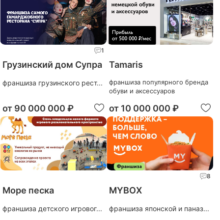
1
Грузинский дом Супра
Tamaris
франшиза популярного бренда
франшиза грузинского рест...
обуви и аксессуаров
от
90 000 000 ₽
от
10 000 000 ₽
8
Море песка
MYBOX
франшиза детского игровог...
франшиза японской и паназ...