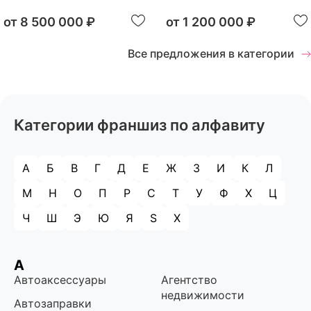
от
8 500 000 ₽
от
1 200 000 ₽
Все предложения в категории
Категории франшиз по алфавиту
А
Б
В
Г
Д
Е
Ж
З
И
К
Л
М
Н
О
П
Р
С
Т
У
Ф
Х
Ц
Ч
Ш
Э
Ю
Я
S
X
А
Автоаксессуары
Агентство
недвижимости
Автозаправки