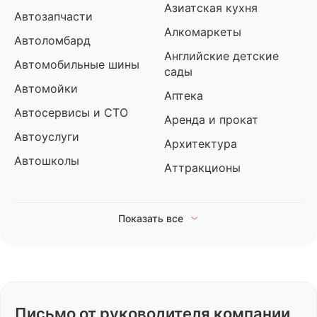
Азиатская кухня
Автозапчасти
Алкомаркеты
Автоломбард
Английские детские
Автомобильные шины
сады
Автомойки
Аптека
Автосервисы и СТО
Аренда и прокат
Автоуслуги
Архитектура
Автошколы
Аттракционы
Показать все
Б
Банкротство
Блинные
Барбершопы
Бургерные
Бары
Бухгалтерские услуги
Письмо от руководителя компании
Бижутерия и
Бытовая химия