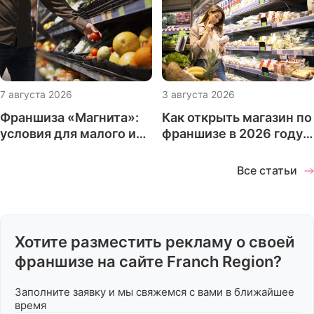
Ж
ЖКХ
Журналы и издания
7 августа 2026
3 августа 2026
Франшиза «Магнита»:
Как открыть магазин по
З
условия для малого и
франшизе в 2026 году:
Зарядные станции
Здоровое питание
среднего бизнеса
что проверить до
запуска проекта
Все статьи
И
Игровые комнаты
Итальянская кухня
Хотите разместить рекламу о своей
Интернет магазины
франшизе на сайте Franch Region?
Заполните заявку и мы свяжемся с вами в ближайшее
К
время