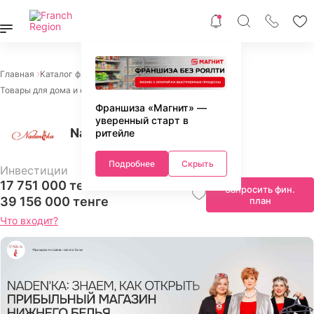
Главная
Каталог франшиз
Франшизы торговли
Товары для дома и офиса
Naden'ka
Франшиза «Магнит» —
уверенный старт в
Naden'ka
ритейле
Подробнее
Скрыть
Инвестиции
17 751 000 тенге -
Запросить фин.
39 156 000 тенге
план
Что входит?