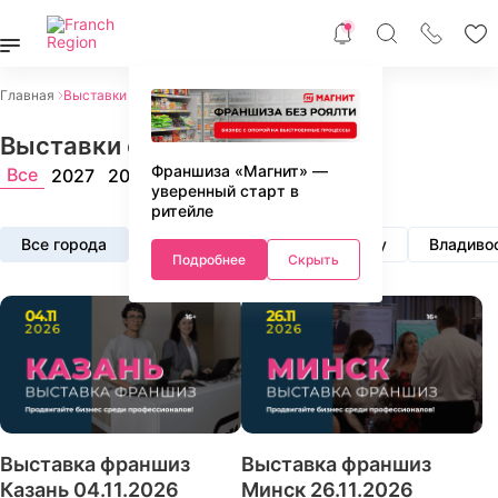
Главная
Выставки франшиз 2026
Выставки франшиз 2026
Франшиза «Магнит» —
Все
2027
2026
2025
Архив
уверенный старт в
ритейле
Все города
Алматы
Астана
Баку
Владиво
Подробнее
Скрыть
Выставка франшиз
Выставка франшиз
Казань 04.11.2026
Минск 26.11.2026