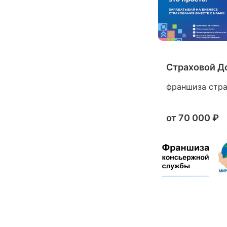
Страховой Д
франшиза страх
от
70 000 ₽