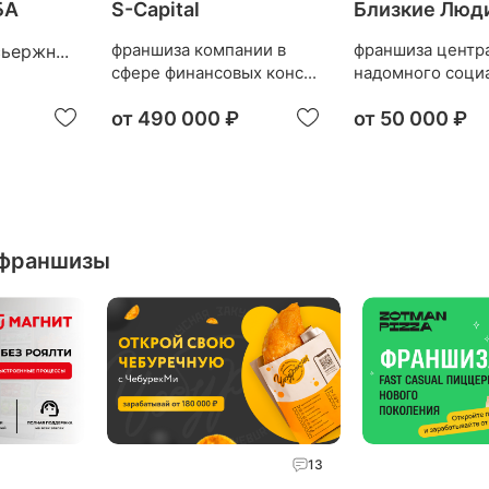
БА
S-Capital
Близкие Люд
франшиза компании в
франшиза центр
ьержн...
сфере финансовых конс...
надомного социа
от
490 000 ₽
от
50 000 ₽
 франшизы
13