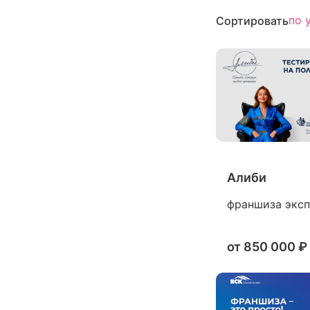
по 
Сортировать
Алиби
франшиза экспе
от
850 000 ₽