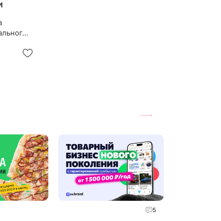
и
а
льног...
5