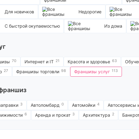
луг
Другое
ЖКХ
Для новичков
Недорогие
Зарядные станции
Квизы
Кредитный брокер
С быстрой окупаемостью
Из дома
Ломбарды
Медицинский центр
Микрозаймы, кредиты
Мобильные приложения
уг
Недвижимость
Обучение и образование
Отдых и развлечения
70
21
63
шизы
Интернет и IT
Красота и здоровье
Обуче
Поверка счетчиков
Производство
27
98
113
о
Франшизы торговли
Франшизы услуг
Пункты выдачи заказов
Реклама
Ремонтные работы
Ремонт телефонов
 франшиз
Химчистки и клининг
3
0
4
заправки
Автоломбард
Автомойки
Автосервисы 
6
3
2
движимости
Аренда и прокат
Архитектура
Банкро