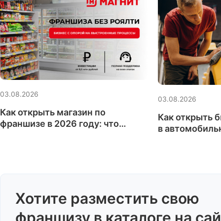
03.08.2026
03.08.2026
Как открыть магазин по
Как открыть 
франшизе в 2026 году: что
в автомобиль
проверить до запуска проекта
году: какие м
на что обрати
Хотите разместить свою
франшизу в каталоге на са