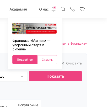
Академия
О нас
Франшиза «Магнит» —
Добавить франшизу
уверенный старт в
ритейле
Подробнее
Скрыть
Очистить
Показать
 до
уб.
 руб.
 руб.
 руб.
000 руб.
Популярные