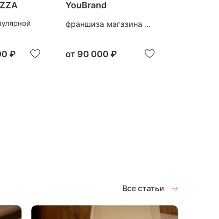
IZZA
YouBrand
VapeMan
пулярной
франшиза магазина ...
франшиза 
00 ₽
от
90 000 ₽
от
750 0
Все статьи