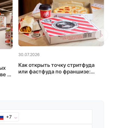
30.07.20
30.07.2026
Франши
Как открыть точку стритфуда
ых
затрат
или фастфуда по франшизе:
ве и
окупа
сколько это стоит, что входит в
пакет и как проходит запуск
+7