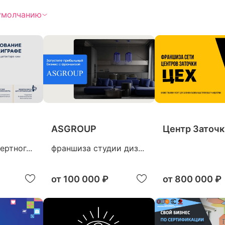
умолчанию
ASGROUP
Центр Заточки
ртног...
франшиза студии диз...
от
100 000 ₽
от
800 000 ₽