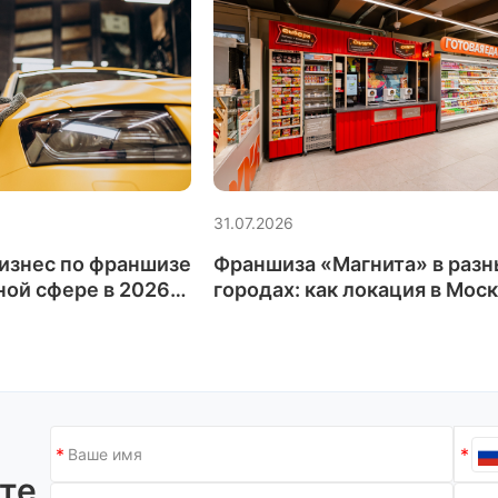
31.07.2026
бизнес по франшизе
Франшиза «Магнита» в разн
ной сфере в 2026
городах: как локация в Моск
одели работают и
регионах меняет экономику
ть внимание
магазина
йте