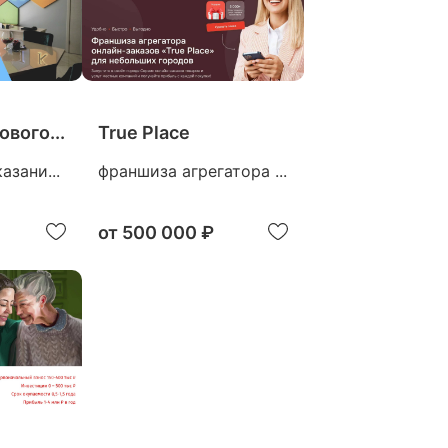
вого...
True Place
азани...
франшиза агрегатора ...
от
500 000 ₽