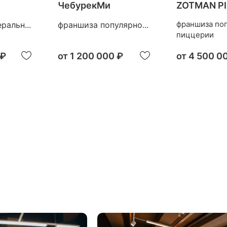
ЧебурекМи
ZOTMAN P
франшиза по
ральн...
франшиза популярно...
пиццерии
 ₽
от
1 200 000 ₽
от
4 500 0