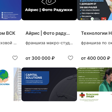
ом ВСК
Айрис | Фото раду...
Технологии Но
овой ...
франшиза макро-студ...
франшиза по ок
от
300 000 ₽
от
400 000 ₽