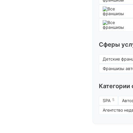
Франшизы ус
Сферы усл
Детские фран
Франшизы авт
Категории
5
SPA
Авто
Агентство не