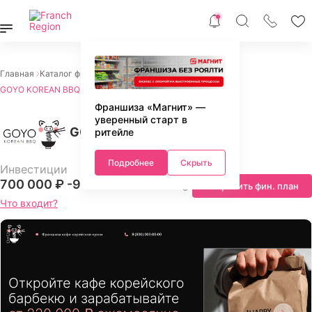
Главная
Каталог франшиз
Питание
Кафе и рестораны
GOYO KOREAN BBQ
Франшиза «Магнит» —
уверенный старт в
GOYO KOREAN BBQ
ритейле
Подробнее
Скрыть
Инвестиции
700 000 ₽ -
921 000 ₽
Запросить фин. план
Что входит?