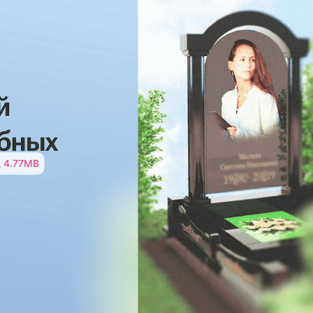
\ 4.77MB