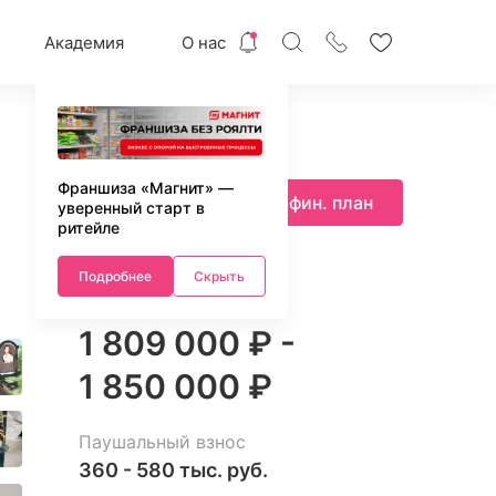
Академия
О нас
Франшиза «Магнит» —
Запросить фин. план
уверенный старт в
ритейле
Подробнее
Скрыть
Инвестиции
1 809 000 ₽ -
1 850 000 ₽
Паушальный взнос
360 - 580 тыс. руб.