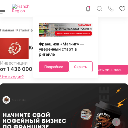
Главная
Каталог франшиз
Питание
Кофейни
Коферусс
Франшиза «Магнит» —
Коферусс
уверенный старт в
ритейле
Инвестиции
Подробнее
Скрыть
от 1 436 000 ₽
Запросить фин. план
Что входит?