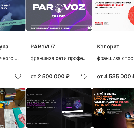
ука
PARoVOZ
Колорит
ного ...
франшиза сети профе...
франшиза строй
от
2 500 000 ₽
от
4 535 000 