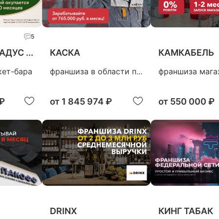
5
ДУС ...
КАСКА
КАМКАБЕЛЬ
кет-бара
франшиза в области п...
франшиза магаз
 ₽
от
1 845 974 ₽
от
550 000 ₽
DRINX
КИНГ ТАБАК