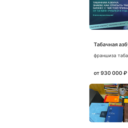
Табачная азб
франшиза табач
от
930 000 ₽