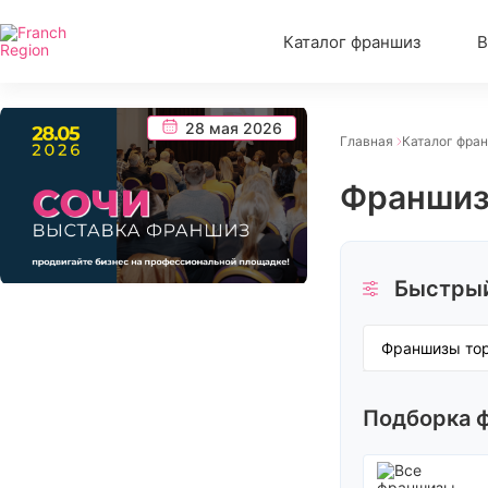
Каталог франшиз
В
28 мая 2026
Главная
Каталог фра
Франшиз
Быстрый
Франшизы то
Детские фра
Интернет и IT
Красота и зд
Подборка 
Обучение и о
Питание
Франшизы ав
Франшизы то