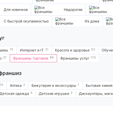
луг
фикс. цен
Журналы и издания
Для новичков
Недорогие
Канцелярские товары
Картины
Кожаные изделия
С быстрой окупаемостью
Из дома
Косметика и парфюмерия
Магазины крепежа
Мебель
Оборудование
уг
Одежда и обувь
Прочее
Рыболовный магазин
70
21
63
шизы
Интернет и IT
Красота и здоровье
Обуче
Салоны оптики
Сантехника
27
98
113
о
Франшизы торговли
Франшизы услуг
Секонд хенд
Секс шоп
Строительство и ремонт
Сувениры
 франшиз
Сумки
Табак, электронные
сигареты
10
2
1
Аптека
Бижутерия и аксессуары
Бытовая химия
Товары для будущих мам
Товары для дома и офиса
5
2
Детская одежда
Детские игрушки
Дискаунтеры, мага
Товары для спорта
Товары из китая
Торговля на
маркетплейсах
Цветы