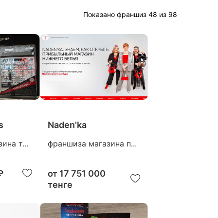
Показано франшиз 48 из 98
s
Naden'ka
ина т...
франшиза магазина п...
₽
от
17 751 000
тенге