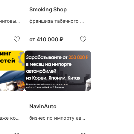
Smoking Shop
нговы...
франшиза табачного ...
от
410 000 ₽
NavinAuto
же ко...
бизнес по импорту ав...