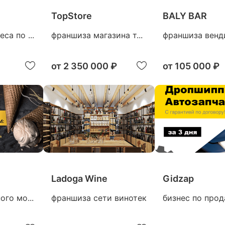
TopStore
BALY BAR
са по ...
франшиза магазина т...
франшиза венди
от
2 350 000 ₽
от
105 000 ₽
Ladoga Wine
Gidzap
го мо...
франшиза сети винотек
бизнес по прoдa