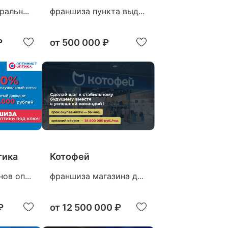
альн...
франшиза пункта выд...
₽
от
500 000 ₽
тика
Котофей
ов оп...
франшиза магазина д...
₽
от
12 500 000 ₽