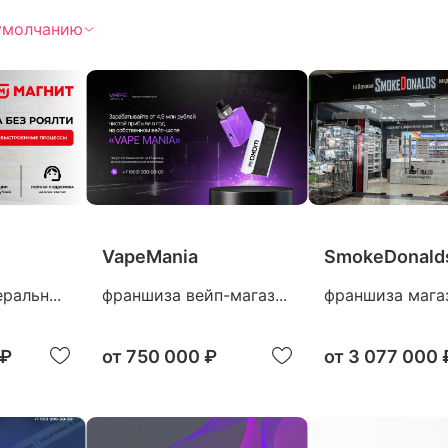
Ювелирные магазины
умолчанию
VapeMania
SmokeDonald
ральн...
франшиза вейп-магаз...
франшиза магаз
 ₽
от
750 000 ₽
от
3 077 000 