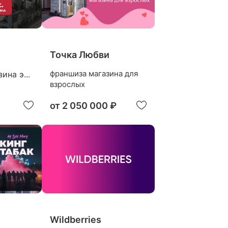
Точка Любви
франшиза магазина для
ина э...
взрослых
от
2 050 000 ₽
Wildberries