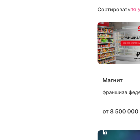
по 
Сортировать
Магнит
франшиза феде
от
8 500 000