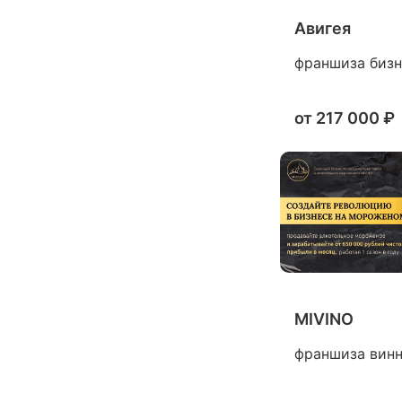
Авигея
франшиза бизне
от
217 000 ₽
MIVINO
франшиза винно