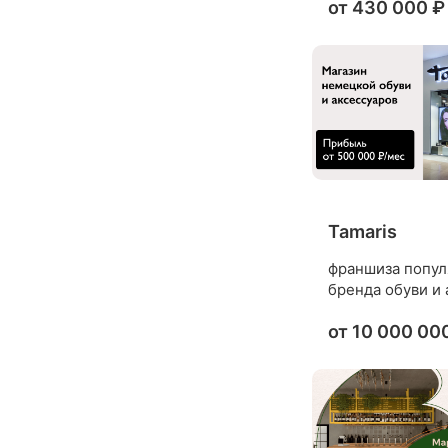
от
430 000 ₽
Tamaris
франшиза попул
бренда обуви и а
от
10 000 00