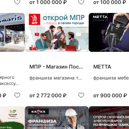
от
1 000 000 ₽
от
100 000 ₽
МПР - Магазин Пос...
METTA
ярного
франшиза магазина т...
франшиза мебел
ксессу...
0 ₽
от
2 772 000 ₽
от
900 000 ₽