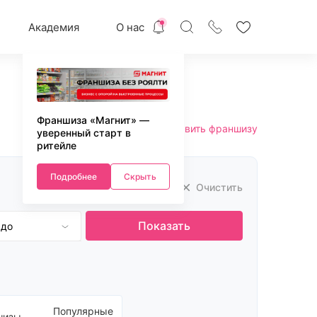
Академия
О нас
Франшиза «Магнит» —
Добавить франшизу
уверенный старт в
ритейле
Подробнее
Скрыть
Очистить
Показать
 до
уб.
 руб.
 руб.
 руб.
000 руб.
Популярные