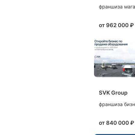
франшиза магаз
от
962 000 ₽
SVK Group
франшиза бизне
от
840 000 ₽