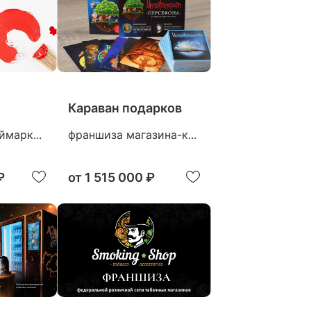
Караван подарков
марк...
франшиза магазина-к...
₽
от
1 515 000 ₽