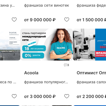
ина у...
франшиза сети винотек
франшиза федер
от
9 000 000 ₽
от
1 500 000 
3
Acoola
Оптимист Оп
са по ...
франшиза популярног...
франшиза салон
от
3 000 000 ₽
от
2 200 000 