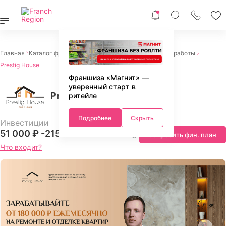
Главная
Каталог франшиз
Франшизы услуг
Ремонтные работы
Prestig House
Франшиза «Магнит» —
уверенный старт в
Prestig House
ритейле
Подробнее
Скрыть
Инвестиции
51 000 ₽ -
215 000 ₽
Запросить фин. план
Что входит?