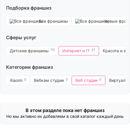
до 5 000 000 руб.
Магазин на авито
более 5 000 000 руб.
Маркетинговые агентства
Подборка франшиз
Техника Apple
Все франшизы
Новые фран
Сферы услуг
70
21
Детские франшизы
Интернет и IT
Красота и зд
Категории франшиз
0
0
0
Xiaomi
Вебкам студии
Веб студии
Виртуальн
В этом разделе пока нет франшиз
Но мы активно их добавляем в свой каталог каждый день