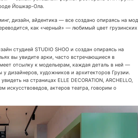
ороде Йошкар-Ола.
инг, дизайн, айдентика — все создано опираясь на мод
 переводится, как «черный» — любимый цвет грузинских
изайн студией STUDIO SHOO и создан опираясь на
льях вы увидите арки, часто встречающиеся в
меет отсылку к модельерам, каждая деталь в ней —
ы у дизайнеров, художников и архитекторов Грузии.
о увидеть на страницах ELLE DECORATION, ARCHELLO,
ем искусствоведов, актеров театра, говорим о