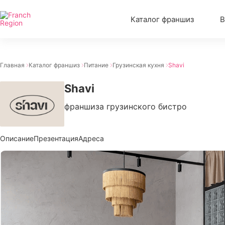
Каталог франшиз
В
Главная
Каталог франшиз
Питание
Грузинская кухня
Shavi
Shavi
франшиза грузинского бистро
Описание
Презентация
Адреса