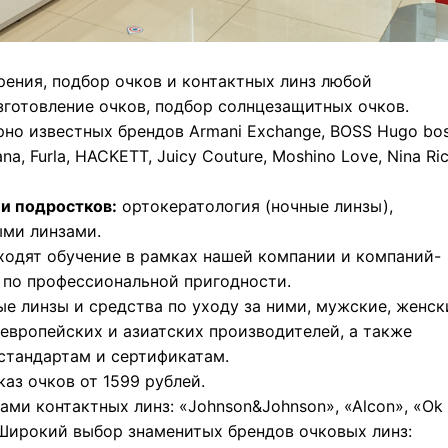
рения, подбор очков и контактных линз любой
зготовление очков, подбор солнцезащитных очков.
рно известных брендов Armani Exchange, BOSS Hugo bos
na, Furla, HACKETT, Juicy Couture, Moshino Love, Nina Ric
и подростков:
ортокератология (ночные линзы),
ыми линзами.
одят обучение в рамках нашей компании и компаний-
 по профессиональной пригодности.
е линзы и средства по уходу за ними, мужские, женск
европейских и азиатских производителей, а также
стандартам и сертификатам.
аз очков от 1599 рублей.
ми контактных линз: «Johnson&Johnson», «Alcon», «Ok
b». Широкий выбор знаменитых брендов очковых линз: