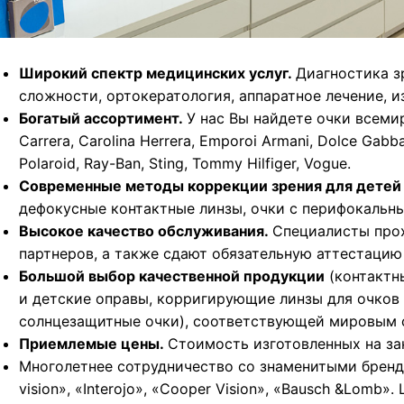
Широкий спектр медицинских услуг.
Диагностика з
сложности, ортокератология, аппаратное лечение, и
Богатый ассортимент.
У нас Вы найдете очки всеми
Carrera, Carolina Herrera, Emporoi Armani, Dolce Gabba
Polaroid, Ray-Ban, Sting, Tommy Hilfiger, Vogue.
Современные методы коррекции зрения для детей 
дефокусные контактные линзы, очки с перифокальн
Высокое качество обслуживания.
Специалисты прох
партнеров, а также сдают обязательную аттестацию
Большой выбор качественной продукции
(контактны
и детские оправы, корригирующие линзы для очков 
солнцезащитные очки), соответствующей мировым 
Приемлемые цены.
Стоимость изготовленных на зак
Многолетнее сотрудничество со знаменитыми бренда
vision», «Interojo», «Cooper Vision», «Bausch &Lom