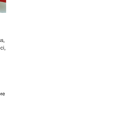
s,
ci,
ие