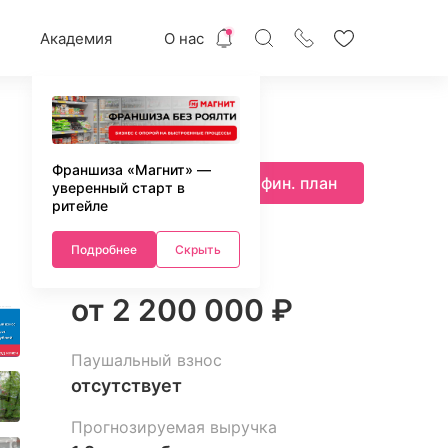
Академия
О нас
Франшиза «Магнит» —
Запросить фин. план
уверенный старт в
ритейле
Подробнее
Скрыть
Инвестиции
от 2 200 000 ₽
Паушальный взнос
отсутствует
Прогнозируемая выручка