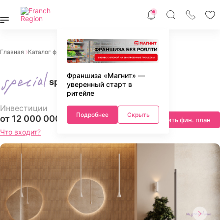
Главная
Каталог франшиз
Питание
Кофейни
special
Франшиза «Магнит» —
special
уверенный старт в
ритейле
Инвестиции
Подробнее
Скрыть
от 12 000 000 ₽
Запросить фин. план
Что входит?