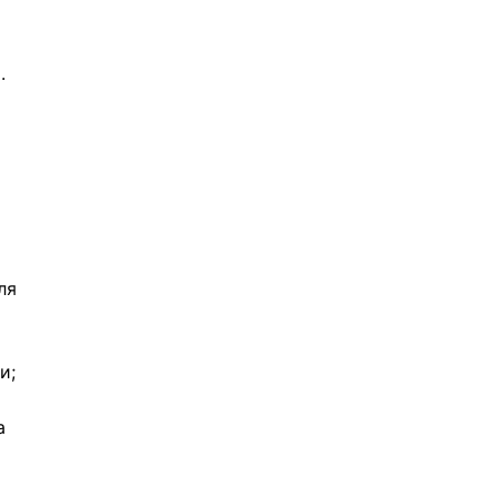
.
ля
и;
а