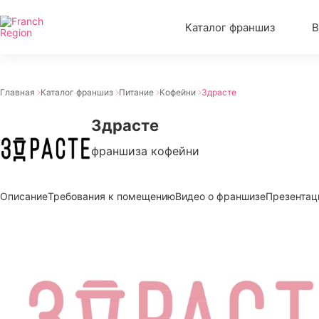
Каталог франшиз
В
Главная
Каталог франшиз
Питание
Кофейни
Здрасте
Здрасте
франшиза кофейни
Описание
Требования к помещению
Видео о франшизе
Презентац