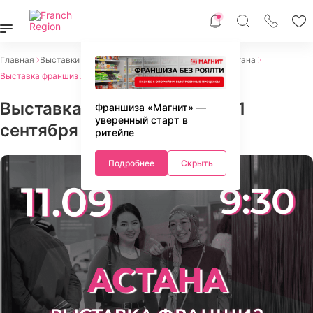
Главная
Выставки франшиз 2026
Выставки франшиз Астана
Выставка франшиз Астана 11.09.2025
Выставка франшиз Астана 11
Франшиза «Магнит» —
уверенный старт в
сентября 2025
ритейле
Подробнее
Скрыть