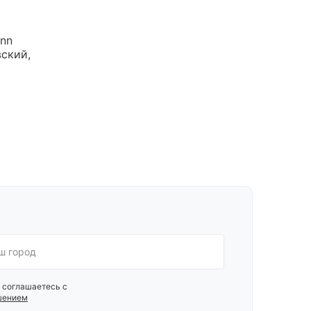
Inn
ский,
 соглашаетесь с
шением