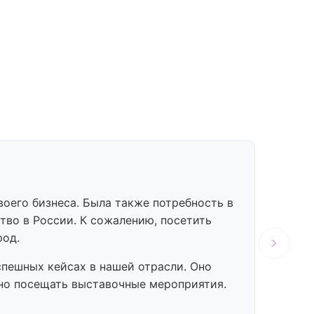
С
оего бизнеса. Была также потребность в
Отмеч
во в России. К сожалению, посетить
нами 
род.
смогл
инфор
пешных кейсах в нашей отрасли. Оно
среди
зно посещать выставочные мероприятия.
франш
"как 