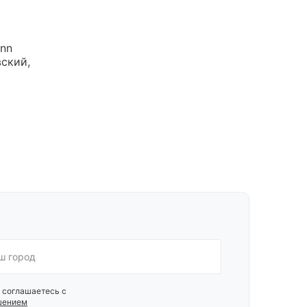
Inn
ский,
 соглашаетесь с
шением