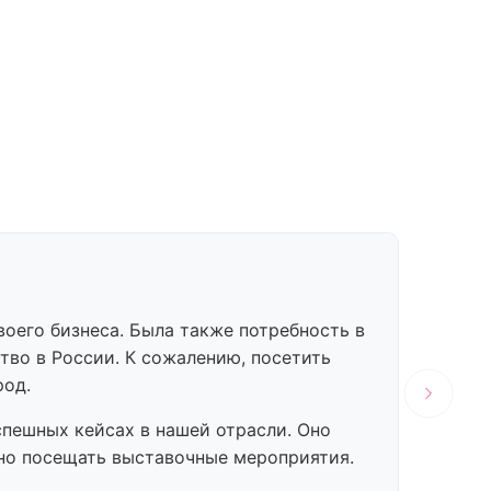
С
оего бизнеса. Была также потребность в
Отмеч
во в России. К сожалению, посетить
нами 
род.
смогл
инфор
пешных кейсах в нашей отрасли. Оно
среди
зно посещать выставочные мероприятия.
франш