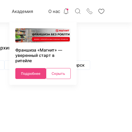
Академия
О нас
рхив
Франшиза «Магнит» —
уверенный старт в
ритейле
Нижний Новгород
Новосибирск
Подробнее
Скрыть