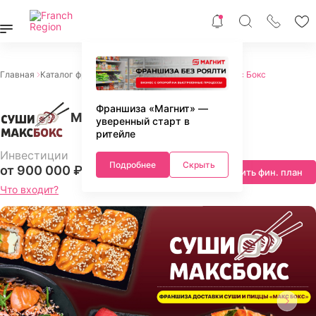
Главная
Каталог франшиз
Питание
Суши и роллы
Макс Бокс
Франшиза «Магнит» —
Макс Бокс
уверенный старт в
ритейле
Инвестиции
Подробнее
Скрыть
от 900 000 ₽
Запросить фин. план
Что входит?