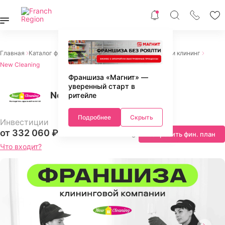
Главная
Каталог франшиз
Франшизы услуг
Химчистки и клининг
New Сleaning
Франшиза «Магнит» —
уверенный старт в
New Сleaning
ритейле
Подробнее
Скрыть
Инвестиции
от 332 060 ₽
Запросить фин. план
Что входит?