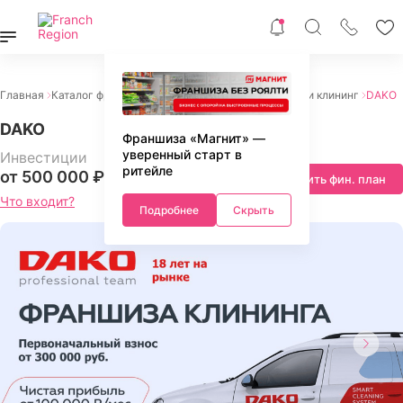
Главная
Каталог франшиз
Франшизы услуг
Химчистки и клининг
DAKO
DAKO
Франшиза «Магнит» —
уверенный старт в
Инвестиции
ритейле
от 500 000 ₽
Запросить фин. план
Что входит?
Подробнее
Скрыть