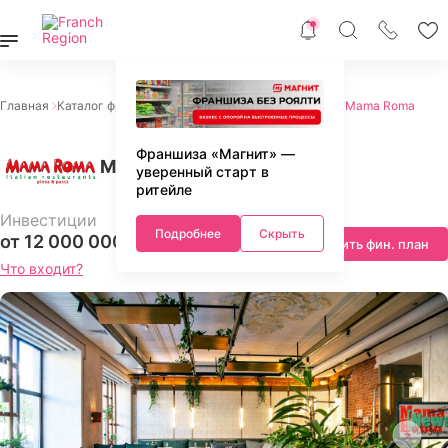
Главная
Каталог франшиз
Питание
Итальянская кухня
Mama Roma
Франшиза «Магнит» —
Mama Roma
уверенный старт в
ритейле
Инвестиции
Подробнее
Скрыть
от 12 000 000 ₽
Запросить фин. план
Что входит?