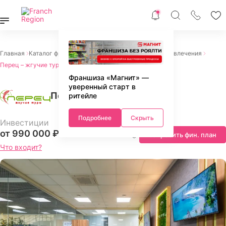
Главная
Каталог франшиз
Франшизы услуг
Отдых и развлечения
Перец – жгучие туры
Франшиза «Магнит» —
уверенный старт в
Перец – жгучие туры
ритейле
Подробнее
Скрыть
Инвестиции
от 990 000 ₽
Запросить фин. план
Что входит?