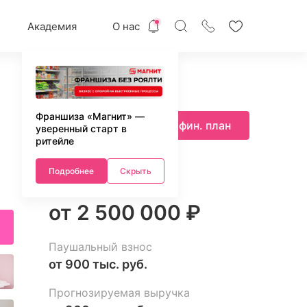
Академия
О нас
Франшиза «Магнит» —
Запросить фин. план
уверенный старт в
ритейле
Подробнее
Скрыть
Инвестиции
от 2 500 000 ₽
Паушальный взнос
от 900 тыс. руб.
Прогнозируемая выручка