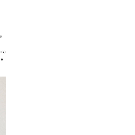
в
жка
он