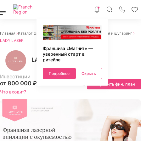
Главная
Каталог франшиз
Красота и здоровье
Эпиляция и шугаринг
LADY LASER
Франшиза «Магнит» —
уверенный старт в
LADY LASER
ритейле
Подробнее
Скрыть
Инвестиции
от 800 000 ₽
Запросить фин. план
Что входит?