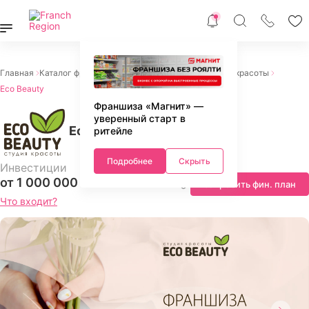
Главная
Каталог франшиз
Красота и здоровье
Салоны красоты
Eco Beauty
Франшиза «Магнит» —
уверенный старт в
Eco Beauty
ритейле
Подробнее
Скрыть
Инвестиции
от 1 000 000 ₽
Запросить фин. план
Что входит?