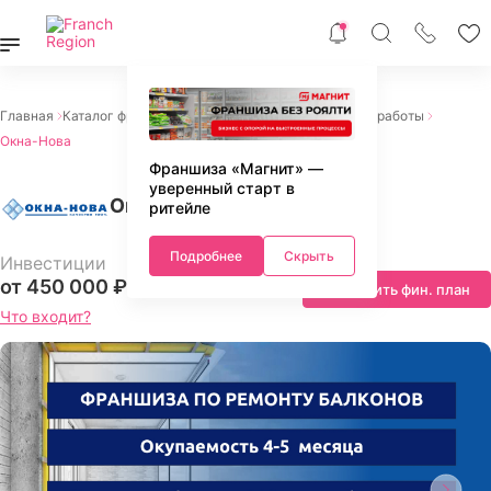
Главная
Каталог франшиз
Франшизы услуг
Ремонтные работы
Окна-Нова
Франшиза «Магнит» —
уверенный старт в
Окна-Нова
ритейле
Подробнее
Скрыть
Инвестиции
от 450 000 ₽
Запросить фин. план
Что входит?