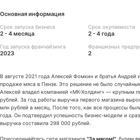
Основная информация
Срок запуска бизнеса
Срок окупаемости
2 - 4 месяца
2 - 4 года
Год запуска франчайзинга
Франшизных предпр
2023
2
В августе 2021 года Алексей Фомкин и братья Андрей
продаже мяса в Пензе. Это решение не было случайным
Алексей владел компанией «МК-Холдинг» — крупным п
рублей. За год работы выручка первого магазина выросл
млн рублей в месяц. После того, как все процессы бы
года. Он подтвердил успешность бизнес-модели и сра
выручка составила 298 000 рублей.
Присоединяйтесь сети магазинов
"За мясом!"
, будем 