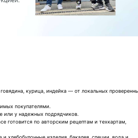
 говядина, курица, индейка — от локальных проверенн
бимых покупателями.
е или у надежных подрядчиков.
все готовится по авторским рецептам и техкартам,
 и хлебобулочные изделия, бакалея, специи, вода и