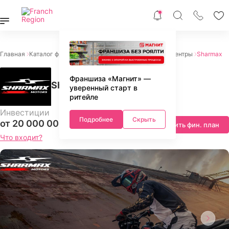
Главная
Каталог франшиз
Франшизы авто
Детейлинг центры
Sharmax
Франшиза «Магнит» —
Sharmax
уверенный старт в
ритейле
Инвестиции
Подробнее
Скрыть
от 20 000 000 ₽
Запросить фин. план
Что входит?