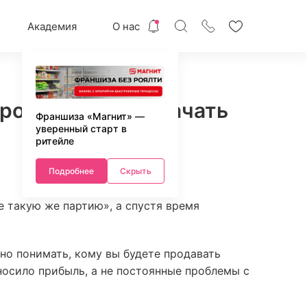
Академия
О нас
родавать и как начать
Франшиза «Магнит» —
уверенный старт в
ритейле
Подробнее
Скрыть
е такую же партию», а спустя время
но понимать, кому вы будете продавать
носило прибыль, а не постоянные проблемы с