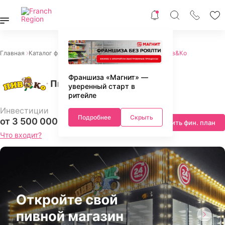
Главная
Каталог франшиз
Питание
Разливное пиво
Пив&Ко
Франшиза «Магнит» —
Пив&Ко
уверенный старт в
ритейле
Инвестиции
Подробнее
Скрыть
от 3 500 000 ₽
Запросить фин. план
Что входит?