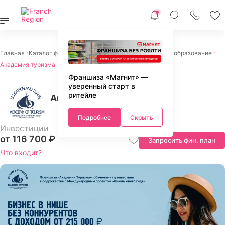
Главная
Каталог франшиз
Франшизы услуг
Обучение и образование
Академия туризма
Франшиза «Магнит» —
уверенный старт в
ритейле
Академия туризма
Подробнее
Скрыть
Инвестиции
от 116 700 ₽
Запросить фин. план
Что входит?