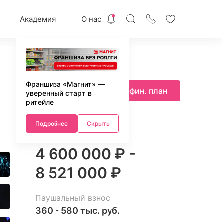
Академия
О нас
Франшиза «Магнит» —
Запросить фин. план
уверенный старт в
ритейле
Подробнее
Скрыть
Инвестиции
4 600 000 ₽ -
8 521 000 ₽
Паушальный взнос
360 - 580 тыс. руб.