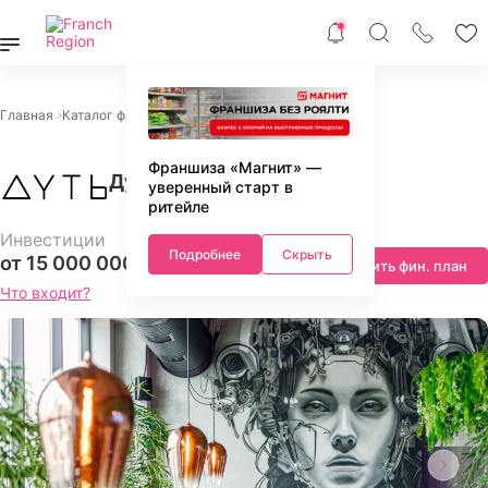
Главная
Каталог франшиз
Питание
Кальянные
Дуть
Франшиза «Магнит» —
Дуть
уверенный старт в
ритейле
Инвестиции
Подробнее
Скрыть
от 15 000 000 ₽
Запросить фин. план
Что входит?