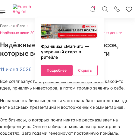
Главная
Блог
Надёжные ниши 2026: 10 бизнесов, которые всегда приносят деньги
Надёжные ниши 2026: 10 бизнесов,
Франшиза «Магнит» —
уверенный старт в
которые всегда приносят деньги
ритейле
11 июня 2026
Подробнее
Скрыть
Все хотят запустить уникальный бизнес. Прийти к какой-то
идее, привлечь инвесторов, а потом громко заявить о себе.
Но самые стабильные деньги часто зарабатываются там, где
нет красивых презентаций и восторженных комментариев.
Это бизнесы, о которых почти никто не рассказывает на
конференциях. Они не собирают миллионы просмотров в
соцсетях. Зато годами генерируют постоянную прибыль,