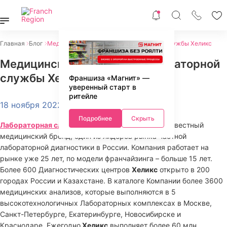
Главная
Блог
Медицинская франшиза Лабораторной службы Хеликс
Медицинская франшиза Лабораторной
службы Хеликс
Франшиза «Магнит» —
уверенный старт в
ритейле
18 ноября 2022
Подробнее
Скрыть
Лабораторная служба Хеликс
– это сильный и известный
медицинский бренд, один из лидеров рынка частной
лабораторной диагностики в России. Компания работает на
рынке уже 25 лет, по модели франчайзинга – больше 15 лет.
Более 600 Диагностических центров
Хеликс
открыто в 200
городах России и Казахстане. В каталоге Компании более 3600
медицинских анализов, которые выполняются в 5
высокотехнологичных Лабораторных комплексах в Москве,
Санкт-Петербурге, Екатеринбурге, Новосибирске и
Краснодаре. Ежегодно
Хеликс
выполняет более 60 млн