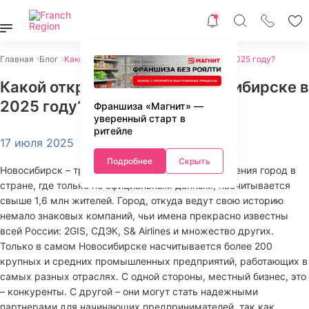
Главная
Блог
Какой открыть бизнес в Новосибирске в 2025 году?
Какой открыть бизнес в Новосибирске в
2025 году?
Франшиза «Магнит» —
уверенный старт в
ритейле
17 июля 2025
Подробнее
Скрыть
Новосибирск – третий по величине и числу населения город в
стране, где только по официальным данным, насчитывается
свыше 1,6 млн жителей. Город, откуда ведут свою историю
немало знаковых компаний, чьи имена прекрасно известны
всей России: 2GIS, СДЭК, S& Airlines и множество других.
Только в самом Новосибирске насчитывается более 200
крупных и средних промышленных предприятий, работающих в
самых разных отраслях. С одной стороны, местный бизнес, это
– конкуренты. С другой – они могут стать надежными
партнерами для начинающих предпринимателей, так как