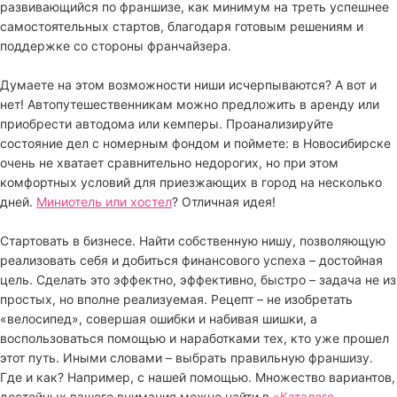
развивающийся по франшизе, как минимум на треть успешнее
самостоятельных стартов, благодаря готовым решениям и
поддержке со стороны франчайзера.
Думаете на этом возможности ниши исчерпываются? А вот и
нет! Автопутешественникам можно предложить в аренду или
приобрести автодома или кемперы. Проанализируйте
состояние дел с номерным фондом и поймете: в Новосибирске
очень не хватает сравнительно недорогих, но при этом
комфортных условий для приезжающих в город на несколько
дней.
Миниотель или хостел
? Отличная идея!
Стартовать в бизнесе. Найти собственную нишу, позволяющую
реализовать себя и добиться финансового успеха – достойная
цель. Сделать это эффектно, эффективно, быстро – задача не из
простых, но вполне реализуемая. Рецепт – не изобретать
«велосипед», совершая ошибки и набивая шишки, а
воспользоваться помощью и наработками тех, кто уже прошел
этот путь. Иными словами – выбрать правильную франшизу.
Где и как? Например, с нашей помощью. Множество вариантов,
достойных вашего внимания можно найти в
«Каталоге