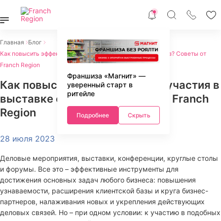
Главная
Блог
Как повысить эффективность участия в выставке франшиз? Советы от
Franch Region
Франшиза «Магнит» —
Как повысить эффективность участия в
уверенный старт в
ритейле
выставке франшиз? Советы от Franch
Region
Подробнее
Скрыть
28 июля 2023
Деловые мероприятия, выставки, конференции, круглые столы
и форумы. Все это – эффективные инструменты для
достижения основных задач любого бизнеса: повышения
узнаваемости, расширения клиентской базы и круга бизнес-
партнеров, налаживания новых и укрепления действующих
деловых связей. Но – при одном условии: к участию в подобных