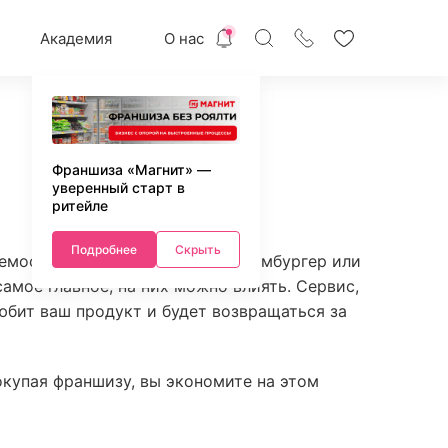
Академия
О нас
Франшиза «Магнит» —
уверенный старт в
ритейле
Подробнее
Скрыть
мости. А вот сочная шаурма, гамбургер или
амое главное, на них можно влиять. Сервис,
юбит ваш продукт и будет возвращаться за
окупая франшизу, вы экономите на этом