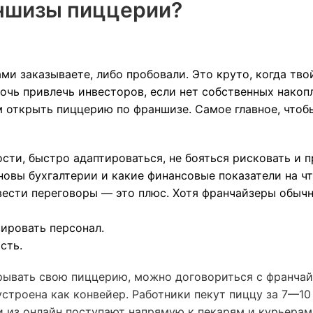
аншизы пиццерии?
ми заказываете, либо пробовали. Это круто, когда тво
ь привлечь инвесторов, если нет собственных накопл
м открыть пиццерию по франшизе. Самое главное, что
ти, быстро адаптироваться, не бояться рисковать и п
овы бухгалтерии и какие финансовые показатели на чт
вести переговоры — это плюс. Хотя франчайзеры обыч
вировать персонал.
сть.
крывать свою пиццерию, можно договориться с франчай
строена как конвейер. Работники пекут пиццу за 7—10
 и из онлайн поступают напрямую к пекарям и курьера