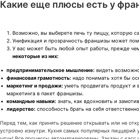
Какие еще плюсы есть у фр
Возможно, вы выберете печь ту пиццу, которую са
Унификация и прозрачность франшизы может помоч
У вас может быть любой опыт работы, прежде че
некоторые из них:
предпринимательское мышление:
видеть возможнос
финансовая грамотность:
надо понимать хотя бы осн
маркетинг и продажи:
уметь продвигать продукт и 
маркетинга в пакет франшизы.
командные навыки:
знать, как вдохновить и замоти
лидерство:
способность брать на себя ответственно
Перед тем, как принять решение открывать или не от
устроено изнутри. Кухня самых популярных пиццерий у
штук! Все процессы автоматизированы. Заказы с касс