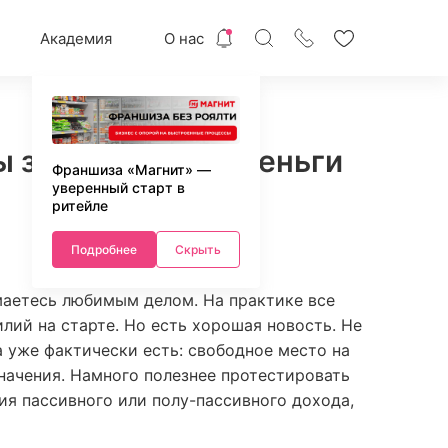
Академия
О нас
ы зарабатывать деньги
Франшиза «Магнит» —
уверенный старт в
ритейле
Подробнее
Скрыть
имаетесь любимым делом. На практике все
лий на старте. Но есть хорошая новость. Не
 уже фактически есть: свободное место на
начения. Намного полезнее протестировать
я пассивного или полу-пассивного дохода,